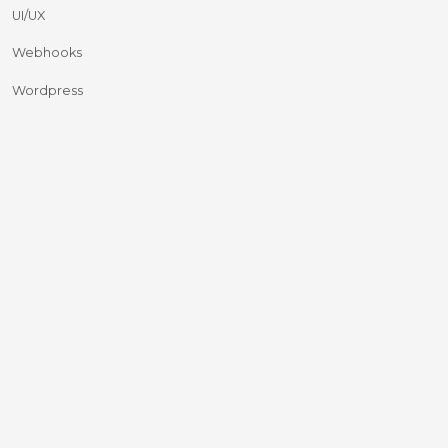
UI/UX
Webhooks
Wordpress